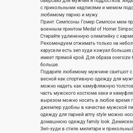
оверсайз для мужчин и подростков. Анд
с прикольными надписями и мемом подо
любимому парню и мужу.
Принт: Симпсоны Гомер Симпсон мем пр
военным принтом Medal of Homer Simpson
Стирайте удлиненную олимпийку с карма
Рекомендуем отжимать только на небол
карусели есть зип худи кэжуал больших р
имеет прямой крой. Для образа oversize 
больше.
Подарите любимому мужчине свитшот с
весной как спортивную одежду для муж
можно надеть как камуфляжную толстовк
часть мужского костюма хаки и камуфл
вырезом можно носить в любое время го
джемпер удобны в качестве мужской пи
одежду для парней army style можно носи
домашнюю одежду family look. Демисезо
Зип-худи в стиле милитари и прикольны