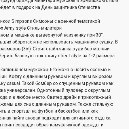
еграунд одежда милитари мужская в армейском стиле
йдет в подарок на День защитника Отечества
икол Simpsons Симсоны с военной тематикой
 Army style Стиль милитари.
ном в машинке вывернутой наизнанку при 30°.
ьших оборотах и не использовать машинную сушку. В
азмеров (3xl). Стрит стайл зипка-худи без молнии
берите базовую толстовку street style на 1-2 размера
 капюшоном мужской. Его можно носить осенью и
чин. Кофту с длинным рукавом и круглым вырезом
у casual. Такой бомбер со спущенным рукавом как
яжа универсален. Однотонный пуловер с округлым
да и в любое место. Свитер дрейн и трикотажный
жамы для сна с длинным рукавом. Также стильную
ть в спортзал на футбол и баскетбол или как
нная пайта анорак подходит для активного отдыха.
й принт создадут образ камуфляжной одежды и