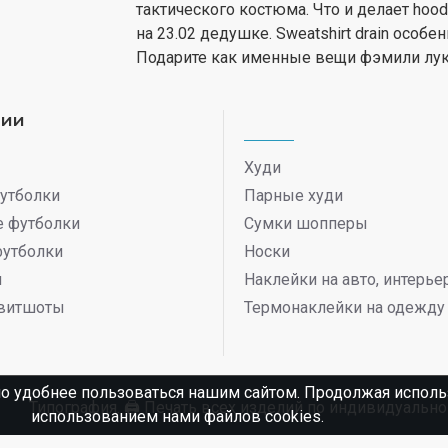
тактического костюма. Что и делает hoo
на 23.02 дедушке. Sweatshirt drain особ
Подарите как именные вещи фэмили лук 
рии
Худи
утболки
Парные худи
 футболки
Сумки шопперы
футболки
Носки
ы
Наклейки на авто, интерь
витшоты
Термонаклейки на одежду
о удобнее пользоваться нашим сайтом. Продолжая использ
Типография. 🖨️ Печать всех изделий по индивидуаль
использованием нами файлов cookies.