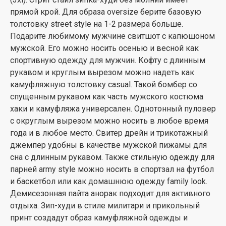
прямой крой. Для образа oversize берите базовую
толстовку street style на 1-2 размера больше.
Подарите любимому мужчине свитшот с капюшоном
мужской. Его можно носить осенью и весной как
спортивную одежду для мужчин. Кофту с длинным
рукавом и круглым вырезом можно надеть как
камуфляжную толстовку casual. Такой бомбер со
спущенным рукавом как часть мужского костюма
хаки и камуфляжа универсален. Однотонный пуловер
с округлым вырезом можно носить в любое время
года и в любое место. Свитер дрейн и трикотажный
джемпер удобны в качестве мужской пижамы для
сна с длинным рукавом. Также стильную одежду для
парней army style можно носить в спортзал на футбол
и баскетбол или как домашнюю одежду family look.
Демисезонная пайта анорак подходит для активного
отдыха. Зип-худи в стиле милитари и прикольный
принт создадут образ камуфляжной одежды и