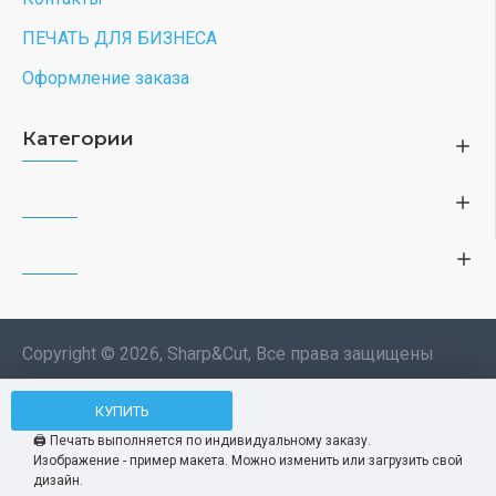
ПЕЧАТЬ ДЛЯ БИЗНЕСА
Оформление заказа
Категории
Copyright © 2026, Sharp&Cut, Все права защищены
Типография. 🖨️ Печать всех
КУПИТЬ
Мы используем файлы cookie, чтобы вам
изделий по индивидуальному
было удобнее пользоваться нашим сайтом.
🖨️ Печать выполняется по индивидуальному заказу.
заказу. Изображения —
Изображение - пример макета. Можно изменить или загрузить свой
Продолжая использование сайта, вы
Принять
демонстрационные макеты.
дизайн.
соглашаетесь c использованием нами