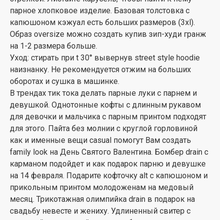
парное хлопковое изделие. Базовая толстовка с
капюшоном кэжуал есть больших размеров (3xl).
Образ oversize можно создать купив зип-худи гранж
на 1-2 размера больше.
Уход: стирать при t 30° вывернув street style hoodie
наизнанку. Не рекомендуется отжим на больших
оборотах и сушка в машинке.
В трендах тик тока делать парные луки с парнем и
девушкой. Однотонные кофты с длинным рукавом
для девочки и мальчика с парным принтом подходят
для этого. Пайта без молнии с круглой горловиной
как и именные вещи casual помогут Вам создать
family look на День Святого Валентина. Бомбер drain с
карманом подойдет и как подарок парню и девушке
на 14 февраля. Подарите кофточку alt с капюшоном и
прикольным принтом молодоженам на медовый
месяц. Трикотажная олимпийка drain в подарок на
свадьбу невесте и жениху. Удлиненный свитер с