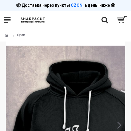
📦 Доставка через пункты
OZON
, а цены ниже 🤗
Худи