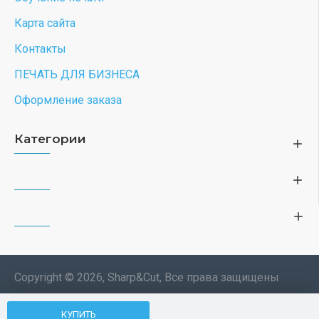
Карта сайта
Контакты
ПЕЧАТЬ ДЛЯ БИЗНЕСА
Оформление заказа
Категории
Copyright © 2026, Sharp&Cut, Все права защищены
Типография. 🖨️ Печать всех
КУПИТЬ
Мы используем файлы cookie, чтобы вам
изделий по индивидуальному