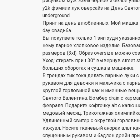
рисунком муж жена черное и белое унис
y2k фэмили лук оверсайз на День Святого
underground.
Принт на день влюбленных: Мой мишка 
day свадьба.
Вы покупаете только 1 зип худи указанно
нему парное хлопковое изделие. Базова
размеров (3xl). Образ oversize можно со
Уход: стирать при t 30° вывернув street 
больших оборотах и сушка в машинке.
В трендах тик тока делать парные луки
рукавом для девочки и мальчика с парны
круглой горловиной как и именные вещи c
Святого Валентина. Бомбер drain с карм
февраля. Подарите кофточку alt с кап
медовый месяц. Трикотажная олимпийка d
Удлиненный свитер с округлой горлови
кэжуал. Носите тканевый анорак альт ка
спущенным рукавом и бадлон дрейн прият