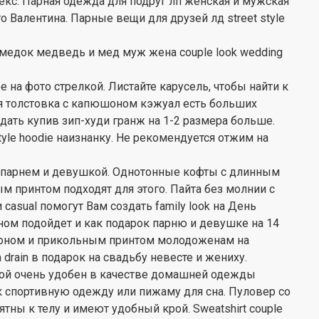
екс. Парная одежда для подруг лп женская и мужская
 Валентина. Парные вещи для друзей лд street style
медок медведь и мед муж жена couple look wedding
е на фото стрелкой. Листайте карусель, чтобы найти к
я толстовка с капюшоном кэжуал есть больших
здать купив зип-худи гранж на 1-2 размера больше.
style hoodie наизнанку. Не рекомендуется отжим на
 с парнем и девушкой. Однотонные кофты с длинным
м принтом подходят для этого. Пайта без молнии с
asual помогут Вам создать family look на День
аном подойдет и как подарок парню и девушке на 14
юшоном и прикольным принтом молодоженам на
rain в подарок на свадьбу невесте и жениху.
ной очень удобен в качестве домашней одежды
к спортивную одежду или пижаму для сна. Пуловер со
ны к телу и имеют удобный крой. Sweatshirt couple