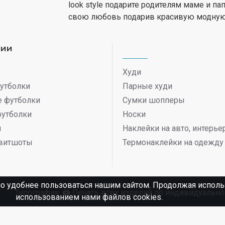
look style подарите родителям маме и п
свою любовь подарив красивую модную 
рии
Худи
утболки
Парные худи
 футболки
Сумки шопперы
футболки
Носки
ы
Наклейки на авто, интерь
витшоты
Термонаклейки на одежду
о удобнее пользоваться нашим сайтом. Продолжая использ
Типография. 🖨️ Печать всех изделий по индивидуаль
использованием нами файлов cookies.