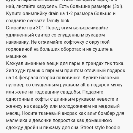
ней, листайте карусель. Есть большие размеры (3xl).
Купите олимпийку drain на 1-2 размера больше и
создайте oversize family look.
Стирайте при 30°. Перед этим выворачивайте
удлиненный свитер со спущенным рукавом
наизнанку. Не отжимайте кофточку с округлой
горловиной на больших оборотах и не сушите в
машинке.
Кэжуал именные вещи для пары в трендах тик тока.
Зип худи гранж с парным принтом отличный подарок
на 14 февраля второй половинке. Купите базовый
пуловер со спущенным рукавом alt в подарок мужу
или жене на годовщину свадьбы. Подарите
однотонные кофты с длинным рукавом невесте и
жениху на свадьбу или молодоженам на медовый
месяц. Носите тканевый анорак как альт бомбер для
мальчика и девочки подростка как домашнюю
одежду дрейн и пижаму для сна. Street style hoodie