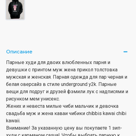
Описание
Парные худи для двоих влюбленных парня и
девушки с принтом муж жена прикол толстовка
мужская и женская. Парная одежда для пар черная и
белая оверсайз в стиле underground y2k. Парные
вещи для подруг и друзей фэмили лук с надписями и
рисунком мем унисекс.
Жених и невеста милые чиби мальчик и девочка
свадьба муж и жена каваи чибики chibbis kawai chibi
kawaii.
Внимание! За указанную цену вы покупаете 1 зип-
худи с карманом casual. Чтобы выбрать парную к