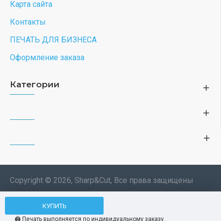
Карта сайта
Контакты
ПЕЧАТЬ ДЛЯ БИЗНЕСА
Оформление заказа
Категории
Copyright © 2026, Sharp&Cut, Все права защищены
Типография. 🖨️ Печать всех
КУПИТЬ
Мы используем файлы cookie, чтобы вам
изделий по индивидуальному
было удобнее пользоваться нашим сайтом.
🖨️ Печать выполняется по индивидуальному заказу.
заказу. Изображения —