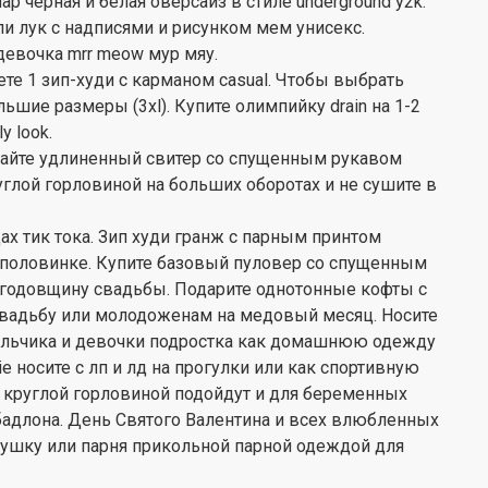
р черная и белая оверсайз в стиле underground y2k.
и лук с надписями и рисунком мем унисекс.
девочка mrr meow мур мяу.
те 1 зип-худи с карманом casual. Чтобы выбрать
льшие размеры (3xl). Купите олимпийку drain на 1-2
y look.
вайте удлиненный свитер со спущенным рукавом
углой горловиной на больших оборотах и не сушите в
х тик тока. Зип худи гранж с парным принтом
 половинке. Купите базовый пуловер со спущенным
а годовщину свадьбы. Подарите однотонные кофты с
свадьбу или молодоженам на медовый месяц. Носите
мальчика и девочки подростка как домашнюю одежду
die носите с лп и лд на прогулки или как спортивную
с круглой горловиной подойдут и для беременных
бадлона. День Святого Валентина и всех влюбленных
ушку или парня прикольной парной одеждой для