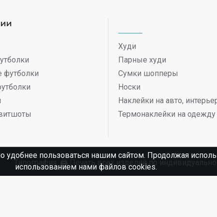
рии
Худи
утболки
Парные худи
 футболки
Сумки шопперы
футболки
Носки
ы
Наклейки на авто, интерь
витшоты
Термонаклейки на одежду
о удобнее пользоваться нашим сайтом. Продолжая использ
Типография. 🖨️ Печать всех изделий по индивидуаль
использованием нами файлов cookies.