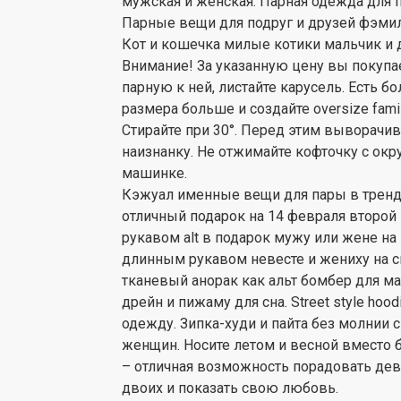
мужская и женская. Парная одежда для па
Парные вещи для подруг и друзей фэмил
Кот и кошечка милые котики мальчик и 
Внимание! За указанную цену вы покупае
парную к ней, листайте карусель. Есть бо
размера больше и создайте oversize famil
Стирайте при 30°. Перед этим выворачи
наизнанку. Не отжимайте кофточку с окр
машинке.
Кэжуал именные вещи для пары в тренда
отличный подарок на 14 февраля второй
рукавом alt в подарок мужу или жене н
длинным рукавом невесте и жениху на 
тканевый анорак как альт бомбер для 
дрейн и пижаму для сна. Street style hoo
одежду. Зипка-худи и пайта без молнии 
женщин. Носите летом и весной вместо 
– отличная возможность порадовать дев
двоих и показать свою любовь.