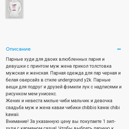
Описание
Парные худи для двоих влюбленных парня и
девушки с принтом муж жена прикол толстовка
мужская и женская. Парная одежда для пар черная и
белая оверсайз в стиле underground y2k. Парные
вещи для подруг и друзей фэмили лук с надписями и
рисунком мем унисекс.
Жених и невеста милые чиби мальчик и девочка
свадьба муж и жена каваи чибики chibbis kawai chibi
kawaii.
Внимание! За указанную цену вы покупаете 1 зип-
худи с карманом casual. Чтобы выбрать парную к