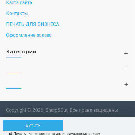
Карта сайта
Контакты
ПЕЧАТЬ ДЛЯ БИЗНЕСА
Оформление заказа
Категории
Copyright © 2026, Sharp&Cut, Все права защищены
Типография. 🖨️ Печать всех
КУПИТЬ
Мы используем файлы cookie, чтобы вам
изделий по индивидуальному
было удобнее пользоваться нашим сайтом.
🖨️ Печать выполняется по индивидуальному заказу.
заказу. Изображения —