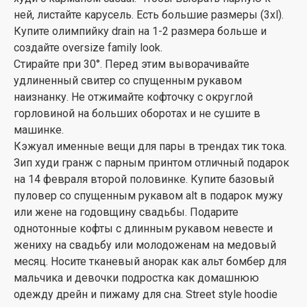
ней, листайте карусель. Есть большие размеры (3xl).
Купите олимпийку drain на 1-2 размера больше и
создайте oversize family look.
Стирайте при 30°. Перед этим выворачивайте
удлиненный свитер со спущенным рукавом
наизнанку. Не отжимайте кофточку с округлой
горловиной на больших оборотах и не сушите в
машинке.
Кэжуал именные вещи для пары в трендах тик тока.
Зип худи гранж с парным принтом отличный подарок
на 14 февраля второй половинке. Купите базовый
пуловер со спущенным рукавом alt в подарок мужу
или жене на годовщину свадьбы. Подарите
однотонные кофты с длинным рукавом невесте и
жениху на свадьбу или молодоженам на медовый
месяц. Носите тканевый анорак как альт бомбер для
мальчика и девочки подростка как домашнюю
одежду дрейн и пижаму для сна. Street style hoodie