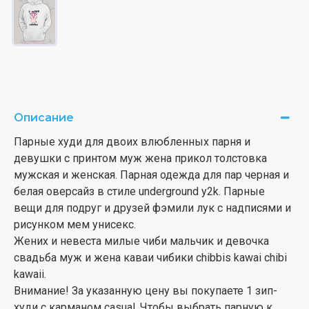
Описание
Парные худи для двоих влюбленных парня и
девушки с принтом муж жена прикол толстовка
мужская и женская. Парная одежда для пар черная и
белая оверсайз в стиле underground y2k. Парные
вещи для подруг и друзей фэмили лук с надписями и
рисунком мем унисекс.
Жених и невеста милые чиби мальчик и девочка
свадьба муж и жена каваи чибики chibbis kawai chibi
kawaii.
Внимание! За указанную цену вы покупаете 1 зип-
худи с карманом casual. Чтобы выбрать парную к