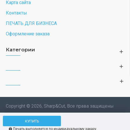
Карта сайта
Контакты
ПЕЧАТЬ ДЛЯ БИЗНЕСА
Оформление заказа
Категории
Copyright © 2026, Sharp&Cut, Все права защищены
Типография. 🖨️ Печать всех
КУПИТЬ
Мы используем файлы cookie, чтобы вам
изделий по индивидуальному
было удобнее пользоваться нашим сайтом.
🖨️ Печать выполняется по индивидуальному заказу.
заказу. Изображения —