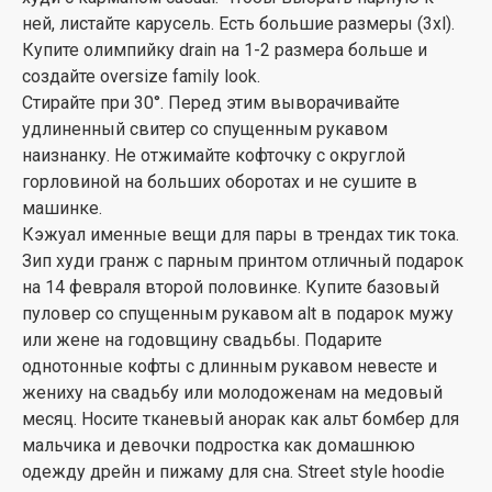
ней, листайте карусель. Есть большие размеры (3xl).
Купите олимпийку drain на 1-2 размера больше и
создайте oversize family look.
Стирайте при 30°. Перед этим выворачивайте
удлиненный свитер со спущенным рукавом
наизнанку. Не отжимайте кофточку с округлой
горловиной на больших оборотах и не сушите в
машинке.
Кэжуал именные вещи для пары в трендах тик тока.
Зип худи гранж с парным принтом отличный подарок
на 14 февраля второй половинке. Купите базовый
пуловер со спущенным рукавом alt в подарок мужу
или жене на годовщину свадьбы. Подарите
однотонные кофты с длинным рукавом невесте и
жениху на свадьбу или молодоженам на медовый
месяц. Носите тканевый анорак как альт бомбер для
мальчика и девочки подростка как домашнюю
одежду дрейн и пижаму для сна. Street style hoodie