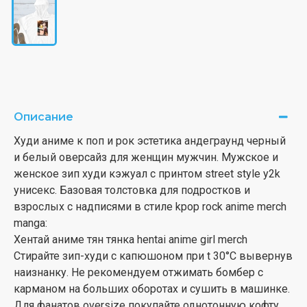
Описание
Худи аниме к поп и рок эстетика андеграунд черный
и белый оверсайз для женщин мужчин. Мужское и
женское зип худи кэжуал с принтом street style y2k
унисекс. Базовая толстовка для подростков и
взрослых с надписями в стиле kpop rock anime merch
manga:
Хентай аниме тян тянка hentai anime girl merch
Стирайте зип-худи с капюшоном при t 30°С вывернув
наизнанку. Не рекомендуем отжимать бомбер с
карманом на больших оборотах и сушить в машинке.
Для фанатов oversize покупайте однотонную кофту