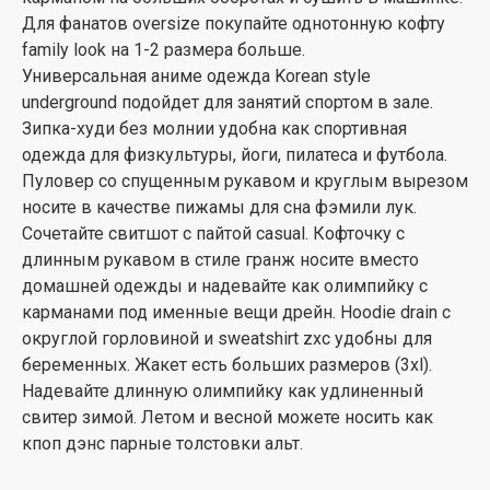
Для фанатов oversize покупайте однотонную кофту
family look на 1-2 размера больше.
Универсальная аниме одежда Korean style
underground подойдет для занятий спортом в зале.
Зипка-худи без молнии удобна как спортивная
одежда для физкультуры, йоги, пилатеса и футбола.
Пуловер со спущенным рукавом и круглым вырезом
носите в качестве пижамы для сна фэмили лук.
Сочетайте свитшот с пайтой casual. Кофточку с
длинным рукавом в стиле гранж носите вместо
домашней одежды и надевайте как олимпийку с
карманами под именные вещи дрейн. Hoodie drain с
округлой горловиной и sweatshirt zxc удобны для
беременных. Жакет есть больших размеров (3xl).
Надевайте длинную олимпийку как удлиненный
свитер зимой. Летом и весной можете носить как
кпоп дэнс парные толстовки альт.