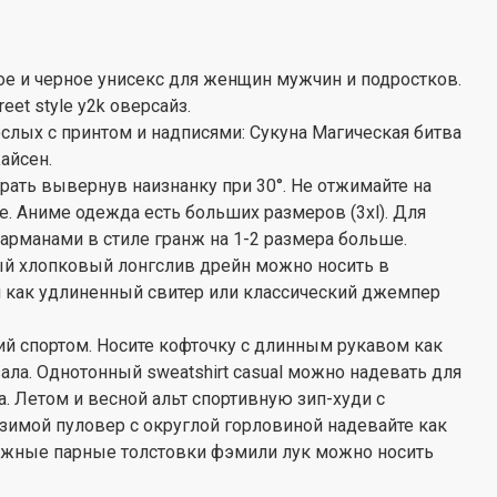
ое и черное унисекс для женщин мужчин и подростков.
eet style y2k оверсайз.
слых с принтом и надписями: Сукуна Магическая битва
айсен.
ать вывернув наизнанку при 30°. Не отжимайте на
. Аниме одежда есть больших размеров (3xl). Для
карманами в стиле гранж на 1-2 размера больше.
ый хлопковый лонгслив дрейн можно носить в
и как удлиненный свитер или классический джемпер
ий спортом. Носите кофточку с длинным рукавом как
ла. Однотонный sweatshirt casual можно надевать для
ла. Летом и весной альт спортивную зип-худи с
 зимой пуловер с округлой горловиной надевайте как
отажные парные толстовки фэмили лук можно носить