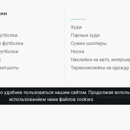
рии
Худи
утболки
Парные худи
 футболки
Сумки шопперы
футболки
Носки
ы
Наклейки на авто, интерь
витшоты
Термонаклейки на одежду
о удобнее пользоваться нашим сайтом. Продолжая использ
Типография. 🖨️ Печать всех изделий по индивидуаль
использованием нами файлов cookies.