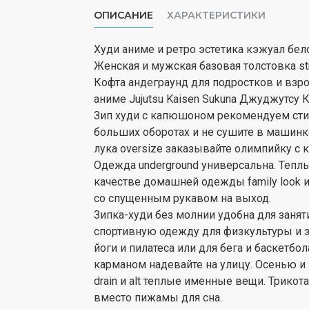
ОПИСАНИЕ
ХАРАКТЕРИСТИКИ
Худи аниме и ретро эстетика кэжуал бел
Женская и мужская базовая толстовка str
Кофта андеграунд для подростков и взро
аниме Jujutsu Kaisen Sukuna Джуджутсу К
Зип худи с капюшоном рекомендуем стир
больших оборотах и не сушите в машинке
лука oversize заказывайте олимпийку с 
Одежда underground универсальна. Тепл
качестве домашней одежды family look 
со спущенным рукавом на выход.
Зипка-худи без молнии удобна для занят
спортивную одежду для физкультуры и за
йоги и пилатеса или для бега и баскетбо
карманом надевайте на улицу. Осенью и
drain и alt теплые именные вещи. Трик
вместо пижамы для сна.