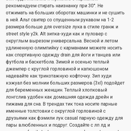
рекомендуем стирать наизнанку при 30°. Не
отжимать на больших оборотах машинки и не сушить
в ней. Альт свитер со спущенным рукавом на 1-2
размера больше для oversize лука в стиле гранж и
street style y2k. Alt зипка-худи как и пуловер с
округлым вырезом универсальна. Весной и летом
удлиненную олимпийку с карманами можете носить
как спортивную одежду drain для йоги и танцев или
футбола и баскетбола. Зимой и осенью теплый
джемпер с круглой горловиной и капюшоном
надевайте как трикотажную кофточку. Зип худи
кэжуал без молнии больших размеров (3xl) подойдет
для беременных женщин. Теплый хлопковый
лонгслив удобен как домашняя одежда дрейн и
пижама для сна. В трендах тик тока носите парные
именные толстовки с округлой горловиной с
друзьями как фэмили лук casual парную одежду для
пары влюбленных и подруг. Создайте с лп лд и