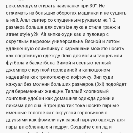
рекомендуем стирать наизнанку при 30°. Не
отжимать на больших оборотах машинки и не сушить
в ней. Альт свитер со спущенным рукавом на 1-2
размера больше для oversize лука в стиле гранж и
street style y2k. Alt зипка-худи как и пуловер с
округлым вырезом универсальна. Весной и летом
удлиненную олимпийку с карманами можете носить
как спортивную одежду drain для йоги и танцев или
футбола и баскетбола. Зимой и осенью теплый
джемпер с круглой горловиной и капюшоном
надевайте как трикотажную кофточку. Зип худи
кэжуал без молнии больших размеров (3xl) подойдет
для беременных женщин. Теплый хлопковый
лонгслив удобен как домашняя одежда дрейн и
пижама для сна. В трендах тик тока носите парные
именные толстовки с округлой горловиной с
друзьями как фэмили лук casual парную одежду для
пары влюбленных и подруг. Создайте с лп лд и