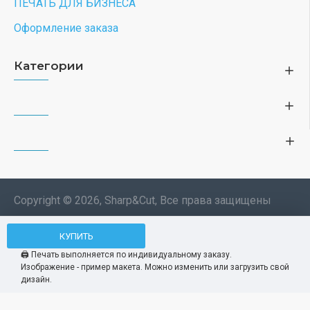
ПЕЧАТЬ ДЛЯ БИЗНЕСА
Оформление заказа
Категории
Copyright © 2026, Sharp&Cut, Все права защищены
Типография. 🖨️ Печать всех
КУПИТЬ
Мы используем файлы cookie, чтобы вам
изделий по индивидуальному
было удобнее пользоваться нашим сайтом.
🖨️ Печать выполняется по индивидуальному заказу.
заказу. Изображения —
Изображение - пример макета. Можно изменить или загрузить свой
Продолжая использование сайта, вы
Принять
демонстрационные макеты.
дизайн.
соглашаетесь c использованием нами
файлов cookies.