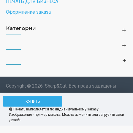
ПЕЧАТЬ ДЛЯ БИЗНЕСА
Оформление заказа
Категории
Copyright © 2026, Sharp&Cut, Все права защищены
Типография. 🖨️ Печать всех
КУПИТЬ
Мы используем файлы cookie, чтобы вам
изделий по индивидуальному
было удобнее пользоваться нашим сайтом.
🖨️ Печать выполняется по индивидуальному заказу.
заказу. Изображения —
Изображение - пример макета. Можно изменить или загрузить свой
Продолжая использование сайта, вы
Принять
демонстрационные макеты.
дизайн.
соглашаетесь c использованием нами
файлов cookies.