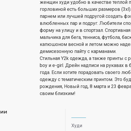
женщин худи удобно в качестве теплой 
горловиной есть больших размеров (3xl
парнем или лучшей подругой создать фэ
влюбленных пар и подруг. Любители спо
форму на улицу и в спортзал. Спортивна
мальчика для бега, тенниса, футбола, ба
капюшоном весной и летом можно надева
демисезонную пайту с карманами.
Стильная Y2k одежда, а также принты с 
boy и e-girl. Дрейн надписи на рукавах
года. Если хотите порадовать своего люб
одежду с тематическим принтом. Это бу
рождения, Новый год, 8 марта и 23 февра
своим близким!
рии
Худи