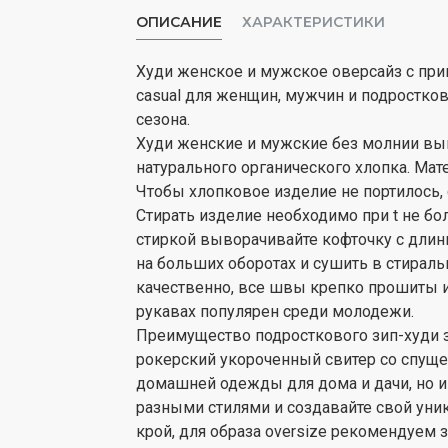
ОПИСАНИЕ
ХАРАКТЕРИСТИКИ
Худи женское и мужское оверсайз с принт
casual для женщин, мужчин и подростков.
сезона.
Худи женские и мужские без молнии вып
натурального органического хлопка. Мате
Чтобы хлопковое изделие не портилось,
Стирать изделие необходимо при t не бол
стиркой выворачивайте кофточку с дли
на больших оборотах и сушить в стира
качественно, все швы крепко прошиты и 
рукавах популярен среди молодежи.
Преимущество подросткового зип-худи з
рокерский укороченный свитер со спуще
домашней одежды для дома и дачи, но и
разными стилями и создавайте свой уник
крой, для образа oversize рекомендуем 