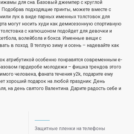
пижамы для сна. Базовый джемпер с круглой
). Подобрав подходящие принты, можете вместе с
мили лук в виде парных именных толстовок для
рта могут носить худи как демисезонную спортивную
я толстовка с капюшоном подойдет для девочки и
скетбола, волейбола и бокса. Именные вещи с
ть в поход. В теплую зиму и осень – надевайте как
рок атрибутикой особенно понравятся современным e-
 в базовом гардеробе молодежи – фишка трендов этого
имого человека, фаната течения y2k, подарите ему
дет хороший подарок на любой праздник: День
ля, на день святого Валентина. Дарите радость себе и
Защитные пленки на телефоны