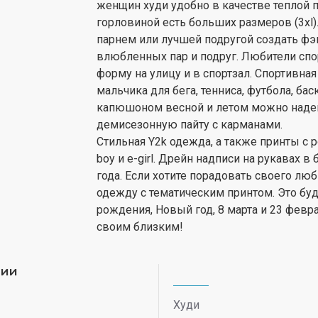
женщин худи удобно в качестве теплой 
горловиной есть больших размеров (3xl
парнем или лучшей подругой создать фэ
влюбленных пар и подруг. Любители спо
форму на улицу и в спортзал. Спортивна
мальчика для бега, тенниса, футбола, ба
капюшоном весной и летом можно надева
демисезонную пайту с карманами.
Стильная Y2k одежда, а также принты с 
boy и e-girl. Дрейн надписи на рукавах
года. Если хотите порадовать своего люб
одежду с тематическим принтом. Это бу
рождения, Новый год, 8 марта и 23 февра
своим близким!
рии
Худи