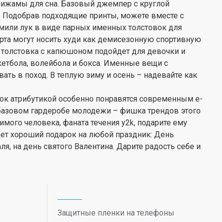
пижамы для сна. Базовый джемпер с круглой
). Подобрав подходящие принты, можете вместе с
мили лук в виде парных именных толстовок для
рта могут носить худи как демисезонную спортивную
я толстовка с капюшоном подойдет для девочки и
скетбола, волейбола и бокса. Именные вещи с
ть в поход. В теплую зиму и осень – надевайте как
рок атрибутикой особенно понравятся современным e-
 в базовом гардеробе молодежи – фишка трендов этого
имого человека, фаната течения y2k, подарите ему
дет хороший подарок на любой праздник: День
ля, на день святого Валентина. Дарите радость себе и
Защитные пленки на телефоны