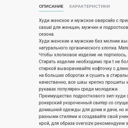
ОПИСАНИЕ
ХАРАКТЕРИСТИКИ
Худи женское и мужское оверсайз с прин
casual для женщин, мужчин и подростков.
сезона.
Худи женские и мужские без молнии вып
натурального органического хлопка. Мате
Чтобы хлопковое изделие не портилось,
Стирать изделие необходимо при t не бол
стиркой выворачивайте кофточку с дли
на больших оборотах и сушить в стира
качественно, все швы крепко прошиты и 
рукавах популярен среди молодежи.
Преимущество подросткового зип-худи з
рокерский укороченный свитер со спуще
домашней одежды для дома и дачи, но и
разными стилями и создавайте свой уник
крой, для образа oversize рекомендуем 