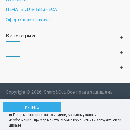
ПЕЧАТЬ ДЛЯ БИЗНЕСА
Оформление заказа
Категории
Copyright © 2026, Sharp&Cut, Все права защищены
Типография. 🖨️ Печать всех
КУПИТЬ
Мы используем файлы cookie, чтобы вам
изделий по индивидуальному
было удобнее пользоваться нашим сайтом.
🖨️ Печать выполняется по индивидуальному заказу.
заказу. Изображения —
Изображение - пример макета. Можно изменить или загрузить свой
Продолжая использование сайта, вы
Принять
демонстрационные макеты.
дизайн.
соглашаетесь c использованием нами