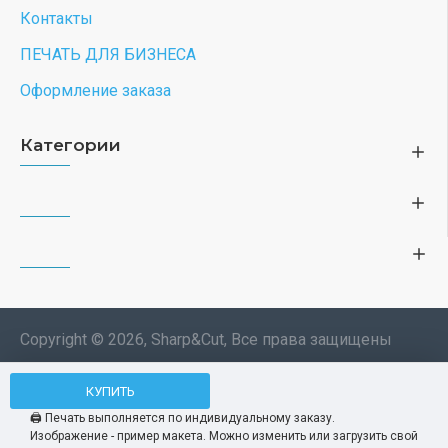
Контакты
ПЕЧАТЬ ДЛЯ БИЗНЕСА
Оформление заказа
Категории
Copyright © 2026, Sharp&Cut, Все права защищены
Типография. 🖨️ Печать всех
КУПИТЬ
Мы используем файлы cookie, чтобы вам
изделий по индивидуальному
было удобнее пользоваться нашим сайтом.
🖨️ Печать выполняется по индивидуальному заказу.
заказу. Изображения —
Изображение - пример макета. Можно изменить или загрузить свой
Продолжая использование сайта, вы
Принять
демонстрационные макеты.