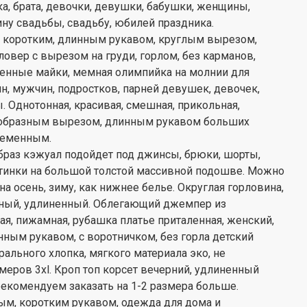
ка, брата, девочки, девушки, бабушки, женщины,
ну свадьбы, свадьбу, юбилей праздника.
с коротким, длинным рукавом, круглым вырезом,
ловер с вырезом на груди, горлом, без карманов,
менные майки, мемная олимпийка на молнии для
 мужчин, подростков, парней девушек, девочек,
. Однотонная, красивая, смешная, прикольная,
v-образным вырезом, длинным рукавом больших
ременным.
 образ кэжуал подойдет под джинсы, брюки, шорты,
ботинки на большой толстой массивной подошве. Можно
а осень, зиму, как нижнее белье. Округлая горловина,
нный, удлиненный. Облегающий джемпер из
ая, пижамная, рубашка платье приталенная, женский,
ым рукавом, с воротничком, без горла детский
рального хлопка, мягкого материала эко, не
еров 3xl. Кроп топ корсет вечерний, удлиненный
рекомендуем заказать на 1-2 размера больше.
ым, коротким рукавом, одежда для дома и