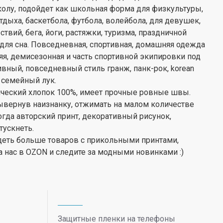
олу, подойдет как школьная форма для физкультуры,
отдыха, баскетбола, футбола, волейбола, для девушек,
ествий, бега, йоги, растяжки, туризма, праздничной
 для сна. Повседневная, спортивная, домашняя одежда
няя, демисезонная и часть спортивной экипировки под
ивный, повседневный стиль гранж, панк-рок, korean
к семейный лук.
ический хлопок 100%, имеет прочные ровные швы.
вывернув наизнанку, отжимать на малом количестве
гда авторский принт, декоративный рисунок,
тускнеть.
идеть больше товаров с прикольными принтами,
 нас в OZON и следите за модными новинками :)
Защитные пленки на телефоны