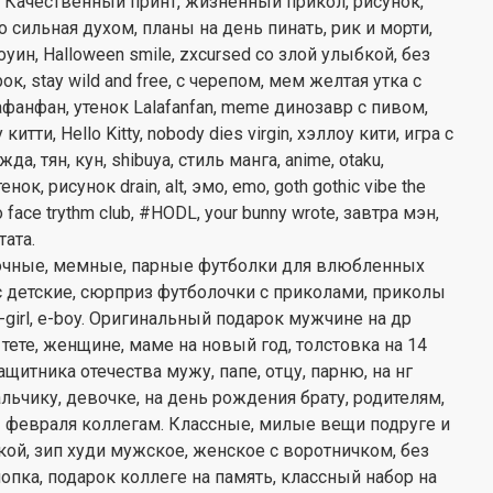
. Качественный принт, жизненный прикол, рисунок,
о сильная духом, планы на день пинать, рик и морти,
оуин, Halloween smile, zxcursed со злой улыбкой, без
ок, stay wild and free, с черепом, мем желтая утка с
алафанфан, утенок Lalafanfan, meme динозавр с пивом,
ти, Hello Kitty, nobody dies virgin, хэллоу кити, игра с
, тян, кун, shibuya, стиль манга, anime, otaku,
к, рисунок drain, alt, эмо, emo, goth gothic vibe the
 face trythm club, #HODL, your bunny wrote, завтра мэн,
ата.
очные, мемные, парные футболки для влюбленных
с детские, сюрприз футболочки с приколами, приколы
e-girl, e-boy. Оригинальный подарок мужчине на др
, тете, женщине, маме на новый год, толстовка на 14
ащитника отечества мужу, папе, отцу, парню, на нг
альчику, девочке, на день рождения брату, родителям,
3 февраля коллегам. Классные, милые вещи подруге и
ой, зип худи мужское, женское с воротничком, без
опка, подарок коллеге на память, классный набор на