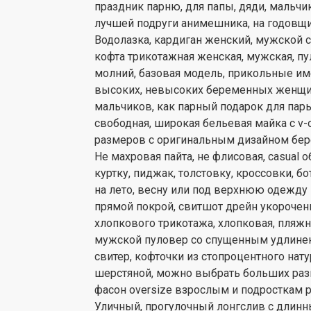
праздник парню, для папы, дяди, мальчи
лучшей подруги анимешника, на годовщи
Водолазка, кардиган женский, мужской 
кофта трикотажная женская, мужская, пу
молний, базовая модель, прикольные и
высоких, невысоких беременных женщин,
мальчиков, как парный подарок для пары
свободная, широкая бельевая майка с 
размеров с оригинальным дизайном бе
Не махровая пайта, не флисовая, casual
куртку, пиджак, толстовку, кроссовки, 
на лето, весну или под верхнюю одежду н
прямой покрой, свитшот дрейн укороче
хлопкового трикотажа, хлопковая, пляжн
мужской пуловер со спущенным удлиненн
свитер, кофточки из стопроцентного нату
шерстяной, можно выбрать больших разм
фасон oversize взрослым и подросткам 
Уличный, прогулочный лонгслив с длинн