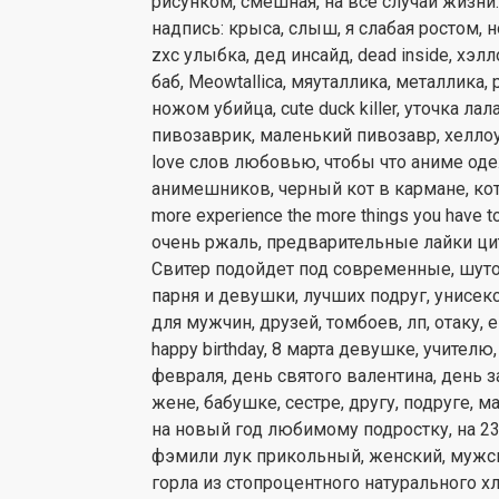
рисунком, смешная, на все случаи жизни
надпись: крыса, слыш, я слабая ростом, н
zxc улыбка, дед инсайд, dead inside, хэлл
баб, Meowtallica, мяуталлика, металлика, р
ножом убийца, cute duck killer, уточка л
пивозаврик, маленький пивозавр, хеллоу кит
love слов любовью, чтобы что аниме одежда
анимешников, черный кот в кармане, котено
more experience the more things you have to
очень ржаль, предварительные лайки цит
Свитер подойдет под современные, шут
парня и девушки, лучших подруг, унисек
для мужчин, друзей, томбоев, лп, отаку, 
happy birthday, 8 марта девушке, учителю
февраля, день святого валентина, день з
жене, бабушке, сестре, другу, подруге, м
на новый год любимому подростку, на 2
фэмили лук прикольный, женский, мужск
горла из стопроцентного натурального хл