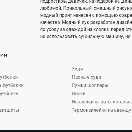
подростков, девочек, на подарок на Ден
любимой. Прикольный, смешный рисунок 
модный принт нанесен с помощью совре
качества. Модный лук разработан дизай
по уходу за одеждой из хлопка: перед ст
не использовать сушильную машину, не
рии
Худи
утболки
Парные худи
 футболки
Сумки шопперы
футболки
Носки
ы
Наклейки на авто, интерь
витшоты
Термонаклейки на одежду