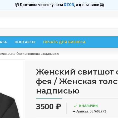
📦 Доставка через пункты
OZON
, а цены ниже 🤗
АТА
КОНТАКТЫ
ПЕЧАТЬ ДЛЯ БИЗНЕСА
толстовка без капюшона с надписью
Женский свитшот 
фея / Женская тол
надписью
3500 ₽
В НАЛИЧИИ
Артикул:
567602972