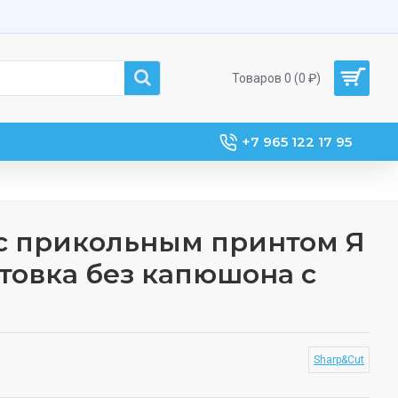
Товаров 0 (0 ₽)
+7 965 122 17 95
с прикольным принтом Я
стовка без капюшона с
Sharp&Cut