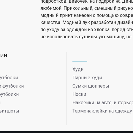
подростков, девочек, на подарок на Ден
любимой. Прикольный, смешный рисунок 
модный принт нанесен с помощью совре
качества. Модный лук разработан дизай
по уходу за одеждой из хлопка: перед ст
не использовать сушильную машину, не
рии
Худи
утболки
Парные худи
 футболки
Сумки шопперы
футболки
Носки
ы
Наклейки на авто, интерь
витшоты
Термонаклейки на одежду