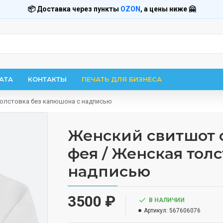
📦 Доставка через пункты
OZON
, а цены ниже 🤗
АТА
КОНТАКТЫ
ПЕЧАТЬ ДЛЯ БИЗНЕСА
толстовка без капюшона с надписью
Женский свитшот 
фея / Женская тол
надписью
3500 ₽
В НАЛИЧИИ
Артикул:
567606076