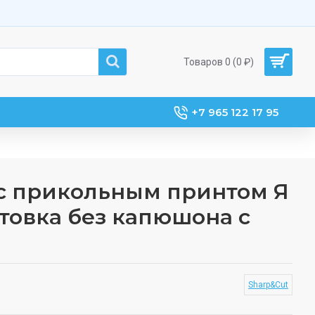
Товаров 0 (0 ₽)
+7 965 122 17 95
с прикольным принтом Я
стовка без капюшона с
Sharp&Cut