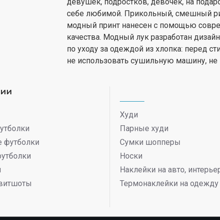
девушек, подростков, девочек, на подар
себе любимой. Прикольный, смешный рису
модный принт нанесен с помощью совре
качества. Модный лук разработан дизай
по уходу за одеждой из хлопка: перед ст
не использовать сушильную машину, не
рии
Худи
утболки
Парные худи
 футболки
Сумки шопперы
футболки
Носки
ы
Наклейки на авто, интерь
витшоты
Термонаклейки на одежду