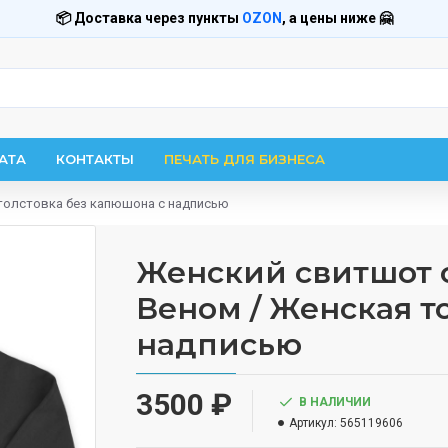
📦 Доставка через пункты
OZON
, а цены ниже 🤗
АТА
КОНТАКТЫ
ПЕЧАТЬ ДЛЯ БИЗНЕСА
толстовка без капюшона с надписью
Женский свитшот 
Веном / Женская т
надписью
3500 ₽
В НАЛИЧИИ
Артикул:
565119606