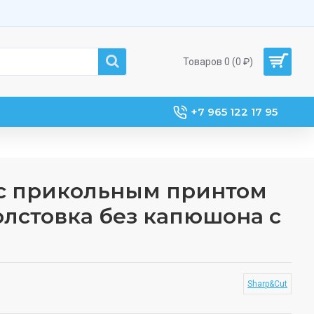
Товаров 0 (0 ₽)
+7 965 122 17 95
с прикольным принтом
олстовка без капюшона с
Sharp&Cut