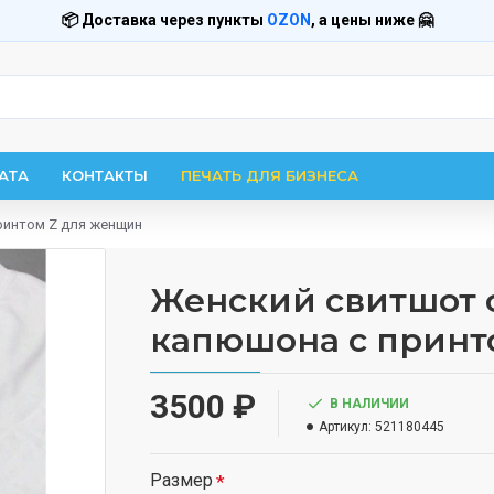
📦 Доставка через пункты
OZON
, а цены ниже 🤗
АТА
КОНТАКТЫ
ПЕЧАТЬ ДЛЯ БИЗНЕСА
принтом Z для женщин
Женский свитшот с 
капюшона с принт
3500 ₽
В НАЛИЧИИ
Артикул:
521180445
Размер