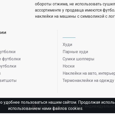
обороты отжима, не использовать сушил
ассортименте у продавца имеются футбо
наклейки на машины с символикой с лог
рии
Худи
утболки
Парные худи
 футболки
Сумки шопперы
футболки
Носки
ы
Наклейки на авто, интерь
витшоты
Термонаклейки на одежду
о удобнее пользоваться нашим сайтом. Продолжая использ
Типография. 🖨️ Печать всех изделий по индивидуаль
использованием нами файлов cookies.