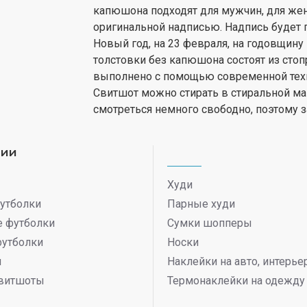
капюшона подходят для мужчин, для жен
оригинальной надписью. Надпись будет 
Новый год, на 23 февраля, на годовщину
толстовки без капюшона состоят из сто
выполнено с помощью современной техно
Свитшот можно стирать в стиральной м
смотреться немного свободно, поэтому з
рии
Худи
утболки
Парные худи
 футболки
Сумки шопперы
футболки
Носки
ы
Наклейки на авто, интерь
витшоты
Термонаклейки на одежду