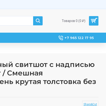
Товаров 0 (0 ₽)
+7 965 122 17 95
ый свитшот с надписью
r / Смешная
ень крутая толстовка без
Sharp&Cut