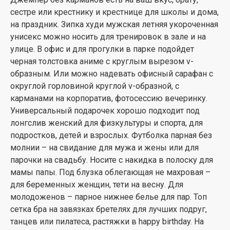
сестре или крестнику и крестнице для школы и дома,
на праздник. Зипка худи мужская летняя укороченная
унисекс можно носить для тренировок в зале и на
улице. В офис и для прогулки в парке подойдет
черная толстовка аниме с круглым вырезом v-
образным. Или можно надевать офисный сарафан с
округлой горловиной круглой v-образной, с
карманами на корпоратив, фотосессию вечеринку.
Универсальный подарочек хорошо подходит под
лонгслив женский для физкультуры и спорта, для
подростков, детей и взрослых. Футболка парная без
молнии – на свидание для мужа и жены или для
парочки на свадьбу. Носите с накидка в полоску для
мамы папы. Под блузка облегающая не махровая –
для беременных женщин, тети на весну. Для
молодоженов – парное нижнее белье для пар. Топ
сетка бра на завязках бретелях для лучших подруг,
танцев или пилатеса, растяжки в happy birthday. На