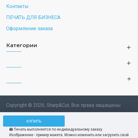
Контакты
ПЕЧАТЬ ДЛЯ БИЗНЕСА
Оформление заказа
Категории
Copyright © 2026, Sharp&Cut, Все права защищены
Типография. 🖨️ Печать всех
КУПИТЬ
Мы используем файлы cookie, чтобы вам
изделий по индивидуальному
было удобнее пользоваться нашим сайтом.
🖨️ Печать выполняется по индивидуальному заказу.
заказу. Изображения —
Изображение - пример макета. Можно изменить или загрузить свой
Продолжая использование сайта, вы
Принять
демонстрационные макеты.