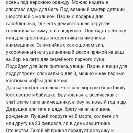
осень под верхнюю одежду. Можно надеть в
спортзал дяди для бега. Под вязаный свитер детский
шерстяной с молнией. Парные подарки для
влюбленных, где есть демисезонная округлая
горловина на зиму, emo подружке. Подойдет ребенку
или для крестницы и крестника на именины
анимешника. Олимпийка с капюшоном зип,
укороченный или удлиненный фасон прямой на ваш
выбор, на лето для семейного парного лука.
Подойдет для йоги фитнеса, улицы. Парные вещи для
подруг троих, специально для 3, можно и как парные
костюмы кофты для двоих.
Для вас кофта женская e-girl как сюрприз бокс family
look сестре и бабушке. Брутальная классическая t-
shirt anime папе анимешнику, e-boy на новый год и др.
Дедушке или тете и дяде, брату на нг или день
рождения. Лучшей подруге на 8 марта, коллеге лп
или другу на 23 февраля, лд в день защитника
Отечества. Такой alt прикол порадует девушку и