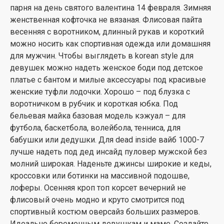
парня на день святого валентина 14 февраля. Зимняя
женственная кофточка не вязаная. Флисовая пайта
весенняя с воротником, длинный рукав и короткий
можно носить как спортивная одежда или домашняя
для мужчин. Чтобы выглядеть в korean style для
девушек можно надеть женское боди под детское
платье с бантом и милые аксессуары под красивые
женские туфли лодочки. Хорошо – под блузка с
воротничком в рубчик и короткая юбка. Под
бельевая майка базовая модель кэжуал – для
футбола, баскетбола, волейбола, тенниса, для
бабушки или дедушки. Для dead inside вайб 1000-7
лучше надеть под дед инсайд пуловер мужской без
молний широкая. Наденьте джинсы широкие и кеды,
кроссовки или ботинки на массивной подошве,
лоферы. Осенняя кроп топ корсет вечерний не
флисовый очень модно и круто смотрится под
спортивный костюм оверсайз больших размеров.
Идеально беременным девушкам и маме. Создайте