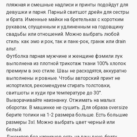
пляжная и смешные надписи и принты подойдут для
девушки и парня. Парный свитшот дрейн для сестры
и брата. Именные майки на бретельках с коротким
рукавом, спущенным и удлиненным на годовщину
свадьбы или отношений. Можно выбрать любой
стиль: как эмо и рок, так и панк-рок, гранж или drain
альт.
Футболка парная мужчине и женщине фэмили лук
выполнена из плотной трикотаж ткани 100% хлопок
премиум в эко стиле. Швы не расходятся, аккуратно
выполнены и ровные. Чтобы авторский принт не
испортился, рекомендуем стирать толстовки,
свитшоты и худи при температуре до 30°.
Выворачивайте наизнанку. Отжимать на малых
оборотах. В машинке не сушить. Для образа oversize
берите топики на 1-2 размера больше. Есть большие
размеры 3xl. Можно выбрать цвет черный или
белый.
Джемпер без карманов есть на ваш вкус, брату,