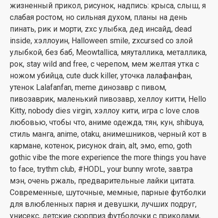
жизненный прикол, рисунок, надпись: крыса, слыш, я
слабая ростом, но сильная духом, планы на день
пинать, рик и морти, zxc улыбка, дед инсайд, dead
inside, хэллоуин, Halloween smile, zxcursed со злой
улыбкой, без баб, Meowtallica, мяуталлика, металлика,
рок, stay wild and free, с черепом, мем желтая утка с
ножом убийца, cute duck killer, уточка лалафанфан,
утенок Lalafanfan, meme динозавр с пивом,
пивозаврик, маленький пивозавр, хеллоу китти, Hello
Kitty, nobody dies virgin, хэллоу кити, игра с love слов
любовью, чтобы что, аниме одежда, тян, кун, shibuya,
стиль манга, anime, otaku, анимешников, черный кот в
кармане, котенок, рисунок drain, alt, эмо, emo, goth
gothic vibe the more experience the more things you have
to face, trythm club, #HODL, your bunny wrote, завтра
мэн, очень ржаль, предварительные лайки цитата.
Современные, шуточные, мемные, парные футболки
для влюбленных парня и девушки, лучших подруг,
унисекс, детские сюрприз футболочки с приколами,