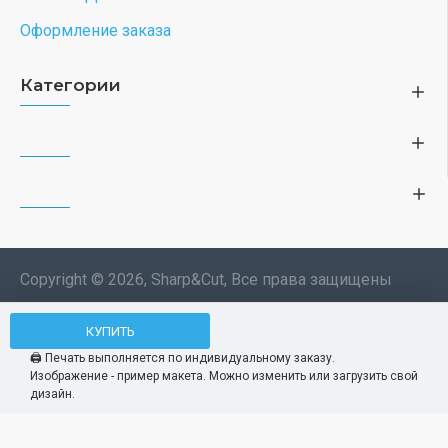
Оформление заказа
Категории
Copyright © 2026, Sharp&Cut, Все права защищены
Типография. 🖨️ Печать всех
КУПИТЬ
Мы используем файлы cookie, чтобы вам
изделий по индивидуальному
было удобнее пользоваться нашим сайтом.
🖨️ Печать выполняется по индивидуальному заказу.
заказу. Изображения —
Изображение - пример макета. Можно изменить или загрузить свой
Продолжая использование сайта, вы
Принять
демонстрационные макеты.
дизайн.
соглашаетесь c использованием нами
файлов cookies.