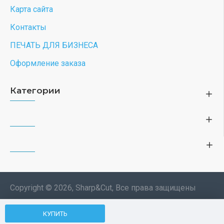
Карта сайта
Контакты
ПЕЧАТЬ ДЛЯ БИЗНЕСА
Оформление заказа
Категории
Copyright © 2026, Sharp&Cut, Все права защищены
Типография. 🖨️ Печать всех
КУПИТЬ
Мы используем файлы cookie, чтобы вам
изделий по индивидуальному