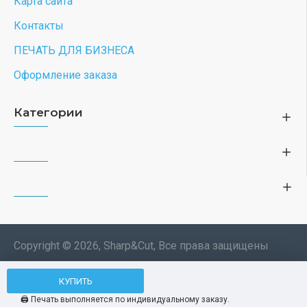
Карта сайта
Контакты
ПЕЧАТЬ ДЛЯ БИЗНЕСА
Оформление заказа
Категории
Copyright © 2026, Sharp&Cut, Все права защищены
Типография. 🖨️ Печать всех
КУПИТЬ
Мы используем файлы cookie, чтобы вам
изделий по индивидуальному
было удобнее пользоваться нашим сайтом.
🖨️ Печать выполняется по индивидуальному заказу.
заказу. Изображения —