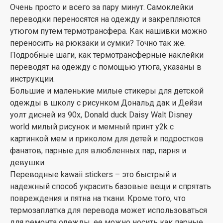
Очень просто и всего за пару минут. Самоклейки
переводки переносятся на одежду и закрепляются
утюгом путем термотрансфера. Как нашивки можно
переносить на рюкзаки и сумки? Точно так же.
Подробные шаги, как термотрансферные наклейки
переводят на одежду с помощью утюга, указаны в
инструкции.
Большие и маленькие милые стикеры для детской
одежды в школу с рисунком Дональд дак и Дейзи
уолт дисней из 90х, Donald duck Daisy Walt Disney
world милый рисунок и мемный принт y2k с
картинкой мем и приколом для детей и подростков
фанатов, парные для влюбленных пар, парня и
девушки.
Переводные kawaii stickers – это быстрый и
надежный способ украсить базовые вещи и спрятать
повреждения и пятна на ткани. Кроме того, что
термозаплатка для перевода может использоваться
для ремонта одежды, ее можно носить как парные