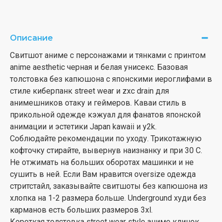
Описание
Свитшот аниме с персонажами и тянками с принтом
anime aesthetic черная и белая унисекс. Базовая
толстовка без капюшона с японскими иероглифами в
стиле киберпанк street wear и zxc drain для
анимешников отаку и геймеров. Каваи стиль в
прикольной одежде кэжуал для фанатов японской
анимации и эстетики Japan kawaii и y2k.
Соблюдайте рекомендации по уходу. Трикотажную
кофточку стирайте, вывернув наизнанку и при 30 С.
Не отжимать на больших оборотах машинки и не
сушить в ней. Если Вам нравится oversize одежда
стритстайл, заказывайте свитшоты без капюшона из
хлопка на 1-2 размера больше. Underground худи без
карманов есть больших размеров 3xl.
Короткая толстовка street wear style аниме клинок