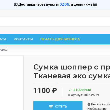
📦 Доставка через пункты
OZON
, а цены ниже 🤗
АТА
КОНТАКТЫ
ПЕЧАТЬ ДЛЯ БИЗНЕСА
учкой
Сумка шоппер с при
Тканевая эко сумк
1100 ₽
В НАЛИЧИИ
Артикул:
580549269
🖨️ Печать вып
КУПИТЬ
Изображение - 