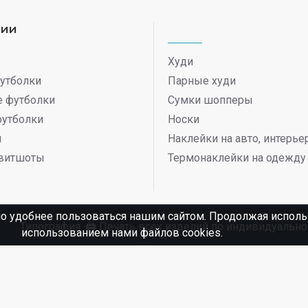
рии
Худи
утболки
Парные худи
 футболки
Сумки шопперы
футболки
Носки
ы
Наклейки на авто, интерь
витшоты
Термонаклейки на одежду
о удобнее пользоваться нашим сайтом. Продолжая использ
Типография. 🖨️ Печать всех изделий по индивидуаль
использованием нами файлов cookies.