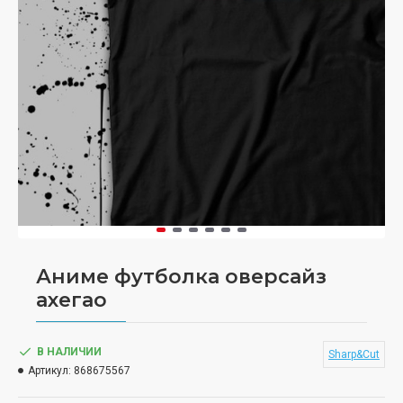
Аниме футболка оверсайз
ахегао
В НАЛИЧИИ
Sharp&Cut
Артикул:
868675567