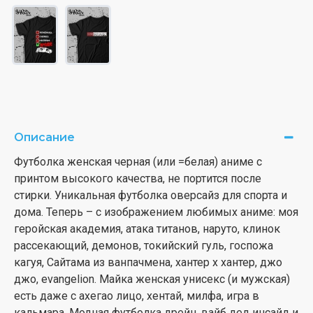
Описание
Футболка женская черная (или =белая) аниме с
принтом высокого качества, не портится после
стирки. Уникальная футболка оверсайз для спорта и
дома. Теперь – с изображением любимых аниме: моя
геройская академия, атака титанов, наруто, клинок
рассекающий, демонов, токийский гуль, госпожа
кагуя, Сайтама из ванпачмена, хантер х хантер, джо
джо, evangelion. Майка женская унисекс (и мужская)
есть даже с ахегао лицо, хентай, милфа, игра в
кальмара. Модная футболка дрейн, вайб дед инсайд и