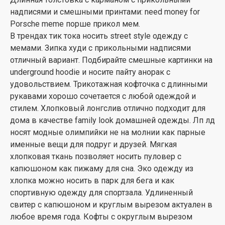
надписями и смешными принтами: need money for
Porsche meme порше прикол мем.
В трендах тик тока носить street style одежду с
мемами. Зипка худи с прикольными надписями
отличный вариант. Подбирайте смешные картинки на
underground hoodie и носите пайту анорак с
удовольствием. Трикотажная кофточка с длинными
рукавами хорошо сочетается с любой одеждой и
стилем. Хлопковый лонгслив отлично подходит для
дома в качестве family look домашней одежды. Лп лд
носят модные олимпийки не на молнии как парные
именные вещи для подруг и друзей. Мягкая
хлопковая ткань позволяет носить пуловер с
капюшоном как пижаму для сна. Эко одежду из
хлопка можно носить в парк для бега и как
спортивную одежду для спортзала. Удлиненный
свитер с капюшоном и круглым вырезом актуален в
любое время года. Кофты с округлым вырезом