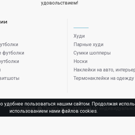
удовольствием!
рии
Худи
утболки
Парные худи
 футболки
Сумки шопперы
футболки
Носки
ы
Наклейки на авто, интерь
витшоты
Термонаклейки на одежду
о удобнее пользоваться нашим сайтом. Продолжая использ
Типография. 🖨️ Печать всех изделий по индивидуаль
использованием нами файлов cookies.