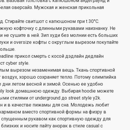
в. Базовая толстовка с капюшоном андеграунд и
 белая оверсайз. Мужская и женская прикольная
д. Стирайте свитшот с капюшоном при t 30°С.
жную кофточку с длинными рукавами наизнанку. Не
 не сушите в ней. Зип худи без молнии есть больших
луки и oversize кофты с округлым вырезом покупайте
больше.
adline прикол смерть с косой дэдлайн дедлайн
 cyber style.
лым вырезом незаменимая вещь. Ткань спортивной
т воздух, хорошо сохраняет тепло. Потому олимпийка
е дни летом весной и зимой. Осенью ее удобно
mily look домашнюю одежду. Выбирая hoodie можете
и стилями от underground до street style y2k.
н и в качестве пижамы для сна. Молодежь любит
с карманом вместо спортивной формы на физру в
о спущенным рукавом как спортивную одежду для
близких и носите пайту анорак в стиле casual с