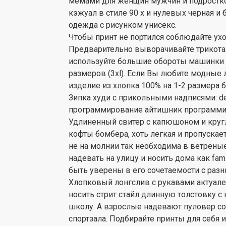
мемами для женщин мужчин и подростко
кэжуал в стиле 90 х и нулевых черная и
одежда с рисунком унисекс.
Чтобы принт не портился соблюдайте ухо
Предварительно выворачивайте трикота
используйте большие обороты машинки и
размеров (3xl). Если Вы любите модные 
изделие из хлопка 100% на 1-2 размера 
Зипка худи с прикольными надписями: de
программирование айтишник программист
Удлиненный свитер с капюшоном и круг
кофты бомбера, хоть легкая и пропускае
не на молнии так необходима в ветрены
надевать на улицу и носить дома как fa
быть уверены в его сочетаемости с разным
Хлопковый лонгслив с рукавами актуале
носить стрит стайл длинную толстовку 
школу. А взрослые надевают пуловер с
спортзала. Подбирайте принты для себя и 