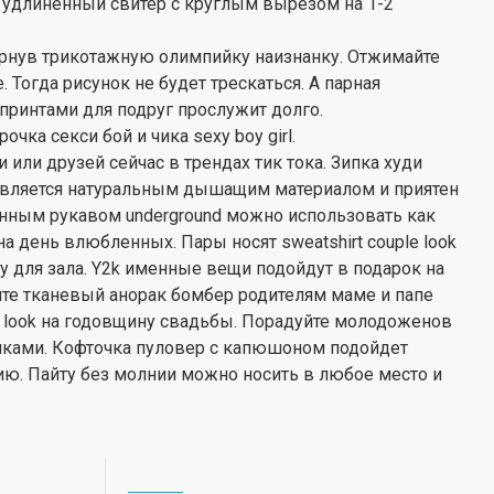
 удлиненный свитер с круглым вырезом на 1-2
ернув трикотажную олимпийку наизнанку. Отжимайте
 Тогда рисунок не будет трескаться. А парная
ринтами для подруг прослужит долго.
рочка секси бой и чика sexy boy girl.
или друзей сейчас в трендах тик тока. Зипка худи
 является натуральным дышащим материалом и приятен
инным рукавом underground можно использовать как
 день влюбленных. Пары носят sweatshirt couple look
у для зала. Y2k именные вещи подойдут в подарок на
ите тканевый анорак бомбер родителям маме и папе
look на годовщину свадьбы. Порадуйте молодоженов
ками. Кофточка пуловер с капюшоном подойдет
ию. Пайту без молнии можно носить в любое место и