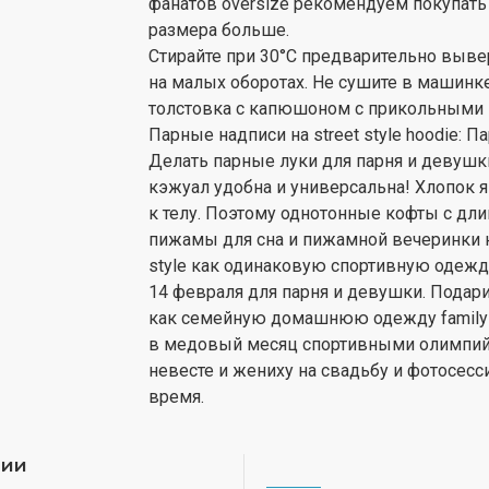
фанатов oversize рекомендуем покупать
размера больше.
Стирайте при 30°C предварительно выв
на малых оборотах. Не сушите в машинке.
толстовка с капюшоном с прикольными п
Парные надписи на street style hoodie: Па
Делать парные луки для парня и девушки 
кэжуал удобна и универсальна! Хлопок
к телу. Поэтому однотонные кофты с дл
пижамы для сна и пижамной вечеринки на
style как одинаковую спортивную одежд
14 февраля для парня и девушки. Подар
как семейную домашнюю одежду family 
в медовый месяц спортивными олимпий
невесте и жениху на свадьбу и фотосесс
время.
рии