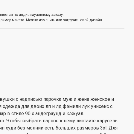
олняется по индивидуальному заказу.
пример макета. Можно изменить или загрузить свой дизайн.
евушки с надписью парочка муж и жена женское и
я одежда для двоих лп и лд фэмили лук унисекс с
р в стиле 90 х андеграунд и кэжуал.
то. Чтобы выбрать парное к нему листайте карусель.
ип худи без молнии есть больших размеров 3xl. Для