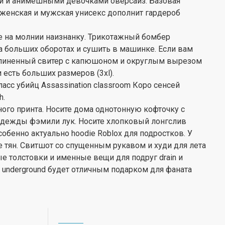
и и анимешными девочками оверсайз. Базовая
женская и мужская унисекс дополнит гардероб
е на молнии наизнанку. Трикотажный бомбер
 больших оборотах и сушить в машинке. Если вам
удлиненный свитер с капюшоном и округлым вырезом
и есть больших размеров (3xl).
асс убийц Assassination classroom Коро сенсей
h.
ного принта. Носите дома однотонную кофточку с
дежды фэмили лук. Носите хлопковый лонгслив
обенно актуально hoodie Roblox для подростков. У
 тян. Свитшот со спущенным рукавом и худи для лета
ые толстовки и именные вещи для подруг drain и
к underground будет отличным подарком для фаната