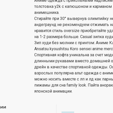
Аниме одежда с прикольными надписям
толстовка y2k с капюшоном и карманом 
анимешника.
Стирайте при 30° вывернув олимпийку н
андеграунд не рекомендуем отжимать на
нравится стиль oversize приобретайте 
на 1-2 размера больше. Casual зипка худ
Зип худи без молнии с принтом: Аниме Кл
Ansatsu kyoushitsu Koro sensei anime merc
Спортивная кофта уникальна за счет мод
длинными рукавами вместо домашней о
дрейн в качестве спортивной одежды. Ос
взрослых популярна альт одежда с аниме
можно носить вместе с лп и лд как парн
пижамы для сна family look. Пайта анора
японской анимации.
рии