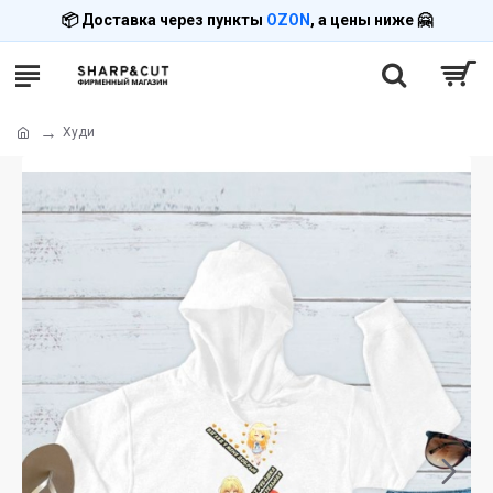
📦 Доставка через пункты
OZON
, а цены ниже 🤗
Худи