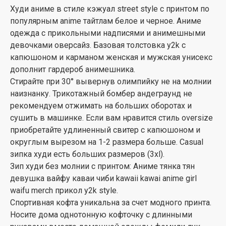
Худи аниме в стиле кэжуал street style с принтом по
популярным anime тайтлам белое и черное. Аниме
одежда с прикольными надписями и анимешными
девочками оверсайз. Базовая толстовка y2k с
капюшоном и карманом женская и мужская унисекс
дополнит гардероб анимешника.
Стирайте при 30° вывернув олимпийку не на молнии
наизнанку. Трикотажный бомбер андеграунд не
рекомендуем отжимать на больших оборотах и
сушить в машинке. Если вам нравится стиль oversize
приобретайте удлиненный свитер с капюшоном и
округлым вырезом на 1-2 размера больше. Casual
зипка худи есть больших размеров (3xl).
Зип худи без молнии с принтом: Аниме тянка тян
девушка вайфу каваи чиби kawaii kawai anime girl
waifu merch прикол y2k style.
Спортивная кофта уникальна за счет модного принта.
Носите дома однотонную кофточку с длинными