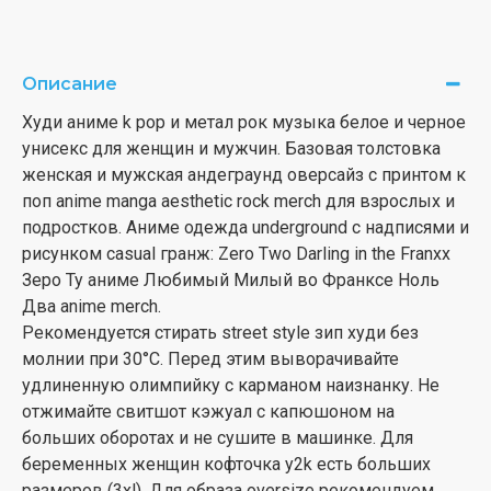
Описание
Худи аниме k pop и метал рок музыка белое и черное
унисекс для женщин и мужчин. Базовая толстовка
женская и мужская андеграунд оверсайз с принтом к
поп anime manga aesthetic rock merch для взрослых и
подростков. Аниме одежда underground с надписями и
рисунком casual гранж: Zero Two Darling in the Franxx
Зеро Ту аниме Любимый Милый во Франксе Ноль
Два anime merch.
Рекомендуется стирать street style зип худи без
молнии при 30°С. Перед этим выворачивайте
удлиненную олимпийку с карманом наизнанку. Не
отжимайте свитшот кэжуал с капюшоном на
больших оборотах и не сушите в машинке. Для
беременных женщин кофточка y2k есть больших
размеров (3xl). Для образа oversize рекомендуем