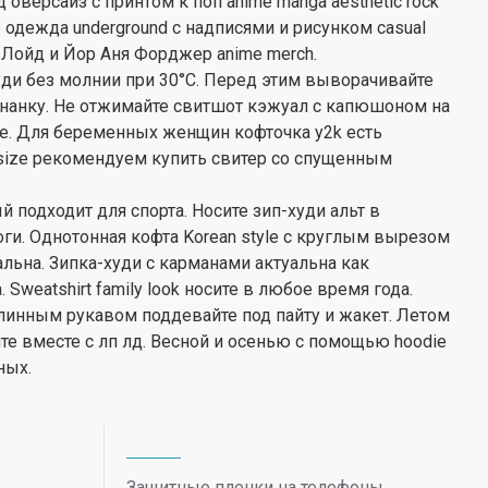
оверсайз с принтом к поп anime manga aesthetic rock
 одежда underground с надписями и рисунком casual
 Лойд и Йор Аня Форджер anime merch.
худи без молнии при 30°С. Перед этим выворачивайте
нанку. Не отжимайте свитшот кэжуал с капюшоном на
е. Для беременных женщин кофточка y2k есть
rsize рекомендуем купить свитер со спущенным
подходит для спорта. Носите зип-худи альт в
ги. Однотонная кофта Korean style с круглым вырезом
альна. Зипка-худи с карманами актуальна как
Sweatshirt family look носите в любое время года.
инным рукавом поддевайте под пайту и жакет. Летом
 вместе с лп лд. Весной и осенью с помощью hoodie
ных.
Защитные пленки на телефоны