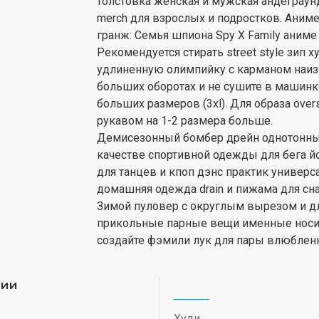
толстовка женская и мужская андеграунд 
merch для взрослых и подростков. Аниме
гранж: Cемья шпиона Spy X Family аниме
Рекомендуется стирать street style зип 
удлиненную олимпийку с карманом наиз
больших оборотах и не сушите в машинк
больших размеров (3xl). Для образа ove
рукавом на 1-2 размера больше.
Демисезонный бомбер дрейн однотонный 
качестве спортивной одежды для бега йо
для танцев и кпоп дэнс практик универс
домашняя одежда drain и пижама для сна. 
Зимой пуловер с округлым вырезом и дл
прикольные парные вещи именные носите
создайте фэмили лук для пары влюблен
рии
Худи