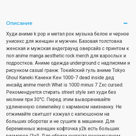
Описание
Худи аниме k pop и метал рок музыка белое и черное
унисекс для женщин и мужчин. Базовая толстовка
женская и мужская андеграунд оверсайз с принтом к
поп anime manga aesthetic rock merch для взрослых и
подростков. Аниме одежда underground с надписями и
рисунком casual гранж: Токийский гуль аниме Tokyo
Ghoul Kaneki Канеки Кен 1000-7 dead inside дед
инсайд anime merch What is 1000 minus 7 Zxc cursed.
Рекомендуется стирать street style зип худи без
молнии при 30°С. Перед этим выворачивайте
удлиненную олимпийку с карманом наизнанку. Не
отжимайте свитшот кэжуал с капюшоном на
больших оборотах и не сушите в машинке. Для
беременных женщин кофточка y2k есть больших
размеров (3xl). Для образа oversize рекомендуем