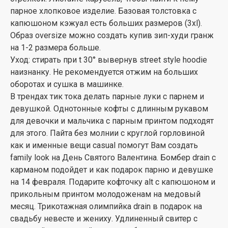
парное хлопковое изделие. Базовая толстовка с
капюшоном кэжуал есть больших размеров (3xl).
Образ oversize можно создать купив зип-худи гранж
на 1-2 размера больше.
Уход: стирать при t 30° вывернув street style hoodie
наизнанку. Не рекомендуется отжим на больших
оборотах и сушка в машинке.
В трендах тик тока делать парные луки с парнем и
девушкой. Однотонные кофты с длинным рукавом
для девочки и мальчика с парным принтом подходят
для этого. Пайта без молнии с круглой горловиной
как и именные вещи casual помогут Вам создать
family look на День Святого Валентина. Бомбер drain с
карманом подойдет и как подарок парню и девушке
на 14 февраля. Подарите кофточку alt с капюшоном и
прикольным принтом молодоженам на медовый
месяц. Трикотажная олимпийка drain в подарок на
свадьбу невесте и жениху. Удлиненный свитер с