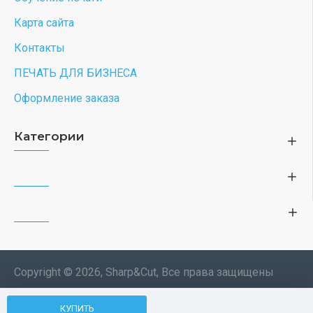
Карта сайта
Контакты
ПЕЧАТЬ ДЛЯ БИЗНЕСА
Оформление заказа
Категории
Copyright © 2026, Sharp&Cut, Все права защищены
Типография. 🖨️ Печать всех
КУПИТЬ
Мы используем файлы cookie, чтобы вам
изделий по индивидуальному