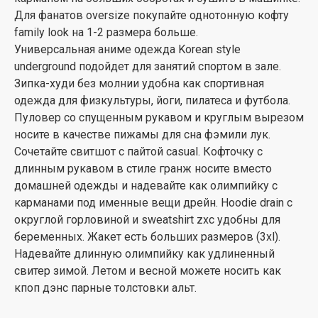
Для фанатов oversize покупайте однотонную кофту
family look на 1-2 размера больше.
Универсальная аниме одежда Korean style
underground подойдет для занятий спортом в зале.
Зипка-худи без молнии удобна как спортивная
одежда для физкультуры, йоги, пилатеса и футбола.
Пуловер со спущенным рукавом и круглым вырезом
носите в качестве пижамы для сна фэмили лук.
Сочетайте свитшот с пайтой casual. Кофточку с
длинным рукавом в стиле гранж носите вместо
домашней одежды и надевайте как олимпийку с
карманами под именные вещи дрейн. Hoodie drain с
округлой горловиной и sweatshirt zxc удобны для
беременных. Жакет есть больших размеров (3xl).
Надевайте длинную олимпийку как удлиненный
свитер зимой. Летом и весной можете носить как
кпоп дэнс парные толстовки альт.