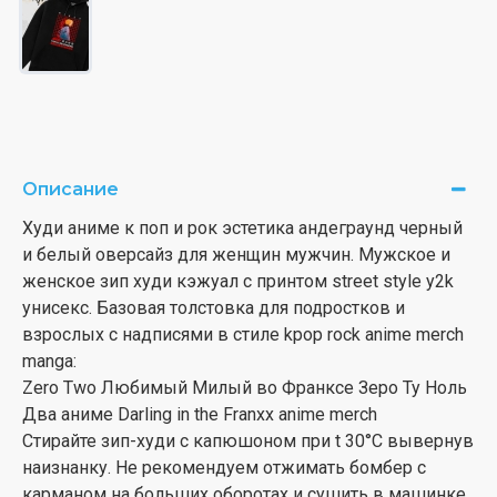
Описание
Худи аниме к поп и рок эстетика андеграунд черный
и белый оверсайз для женщин мужчин. Мужское и
женское зип худи кэжуал с принтом street style y2k
унисекс. Базовая толстовка для подростков и
взрослых с надписями в стиле kpop rock anime merch
manga:
Zero Two Любимый Милый во Франксе Зеро Ту Ноль
Два аниме Darling in the Franxx anime merch
Стирайте зип-худи с капюшоном при t 30°С вывернув
наизнанку. Не рекомендуем отжимать бомбер с
карманом на больших оборотах и сушить в машинке.