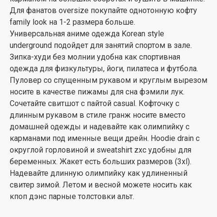
Для фанатов oversize покупайте однотонную кофту
family look на 1-2 размера больше.
Универсальная аниме одежда Korean style
underground подойдет для занятий спортом в зале.
Зипка-худи без молнии удобна как спортивная
одежда для физкультуры, йоги, пилатеса и футбола.
Пуловер со спущенным рукавом и круглым вырезом
носите в качестве пижамы для сна фэмили лук.
Сочетайте свитшот с пайтой casual. Кофточку с
длинным рукавом в стиле гранж носите вместо
домашней одежды и надевайте как олимпийку с
карманами под именные вещи дрейн. Hoodie drain с
округлой горловиной и sweatshirt zxc удобны для
беременных. Жакет есть больших размеров (3xl).
Надевайте длинную олимпийку как удлиненный
свитер зимой. Летом и весной можете носить как
кпоп дэнс парные толстовки альт.