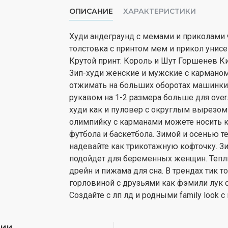
ОПИСАНИЕ
ХАРАКТЕРИСТИКИ
Худи андеграунд с мемами и приколами 
толстовка с принтом мем и прикол унисе
Крутой принт: Король и Шут Горшенев 
Зип-худи женские и мужские с карманом
отжимать на больших оборотах машинки 
рукавом на 1-2 размера больше для oversiz
худи как и пуловер с округлым вырезом
олимпийку с карманами можете носить ка
футбола и баскетбола. Зимой и осенью 
надевайте как трикотажную кофточку. Зи
подойдет для беременных женщин. Тепл
дрейн и пижама для сна. В трендах тик 
горловиной с друзьями как фэмили лук 
Создайте с лп лд и родными family look 
рии