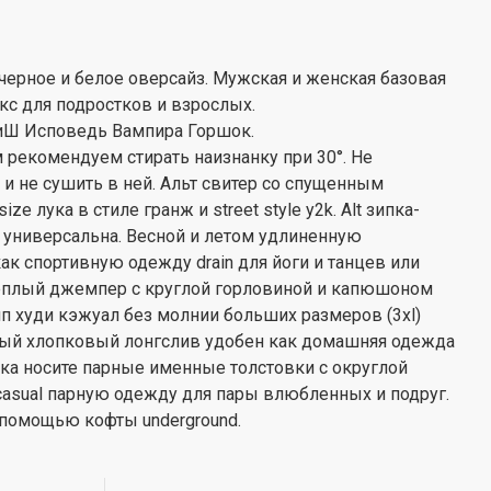
черное и белое оверсайз. Мужская и женская базовая
кс для подростков и взрослых.
КиШ Исповедь Вампира Горшок.
 рекомендуем стирать наизнанку при 30°. Не
и не сушить в ней. Альт свитер со спущенным
e лука в стиле гранж и street style y2k. Alt зипка-
 универсальна. Весной и летом удлиненную
к спортивную одежду drain для йоги и танцев или
теплый джемпер с круглой горловиной и капюшоном
п худи кэжуал без молнии больших размеров (3xl)
ый хлопковый лонгслив удобен как домашняя одежда
тока носите парные именные толстовки с округлой
casual парную одежду для пары влюбленных и подруг.
с помощью кофты underground.