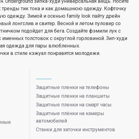
. Underground зипка-худи универсальная вещь. Носите
к тренды тик тока и как домашнюю одежду. Кофточку
ю одежду. Зимой и осенью family look пайту дрейн
вый лонгслив и свитер. Весной и летом пуловер со
тничком подойдет для бега. Создайте фэмили лук с
именных толстовок с округлой горловиной. Зип-худи
ная одежда для пары влюбленных.
чки в стиле кэжуал понравятся молодежи.
Защитные пленки на телефоны
Защитные пленки на планшеты
Защитные пленки на смарт часы
Защитные плёнки на камеры
автомобилей
ерные
Станки для заточки инструментов