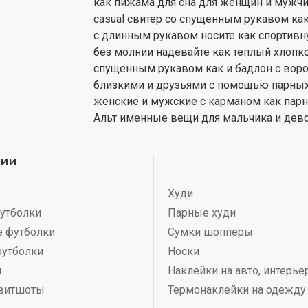
как пижама для сна для женщин и мужчин
casual свитер со спущенным рукавом ка
с длинным рукавом носите как спортивну
без молнии надевайте как теплый хлопко
спущенным рукавом как и бадлон с воро
близкими и друзьями с помощью парных 
женские и мужские с карманом как пар
Альт именные вещи для мальчика и дево
рии
Худи
утболки
Парные худи
 футболки
Сумки шопперы
футболки
Носки
ы
Наклейки на авто, интерь
витшоты
Термонаклейки на одежду