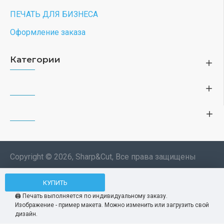
ПЕЧАТЬ ДЛЯ БИЗНЕСА
Оформление заказа
Категории
Copyright © 2026, Sharp&Cut, Все права защищены
Типография. 🖨️ Печать всех
КУПИТЬ
Мы используем файлы cookie, чтобы вам
изделий по индивидуальному
было удобнее пользоваться нашим сайтом.
🖨️ Печать выполняется по индивидуальному заказу.
заказу. Изображения —
Изображение - пример макета. Можно изменить или загрузить свой
Продолжая использование сайта, вы
Принять
демонстрационные макеты.
дизайн.
соглашаетесь c использованием нами