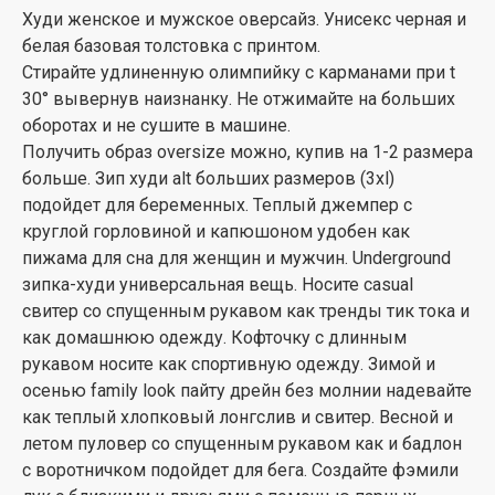
Худи женское и мужское оверсайз. Унисекс черная и
белая базовая толстовка с принтом.
Стирайте удлиненную олимпийку с карманами при t
30° вывернув наизнанку. Не отжимайте на больших
оборотах и не сушите в машине.
Получить образ oversize можно, купив на 1-2 размера
больше. Зип худи alt больших размеров (3xl)
подойдет для беременных. Теплый джемпер с
круглой горловиной и капюшоном удобен как
пижама для сна для женщин и мужчин. Underground
зипка-худи универсальная вещь. Носите casual
свитер со спущенным рукавом как тренды тик тока и
как домашнюю одежду. Кофточку с длинным
рукавом носите как спортивную одежду. Зимой и
осенью family look пайту дрейн без молнии надевайте
как теплый хлопковый лонгслив и свитер. Весной и
летом пуловер со спущенным рукавом как и бадлон
с воротничком подойдет для бега. Создайте фэмили