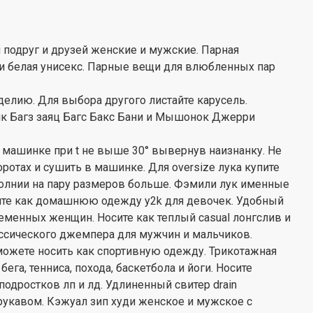
 подруг и друзей женские и мужские. Парная
 и белая унисекс. Парные вещи для влюбленных пар
делию. Для выбора другого листайте карусель.
лик Багз заяц Багс Бакс Бани и Мышонок Джерри
в машинке при t не выше 30° вывернув наизнанку. Не
отах и сушить в машинке. Для oversize лука купите
 молнии на пару размеров больше. Фэмили лук именные
сите как домашнюю одежду y2k для девочек. Удобный
менных женщин. Носите как теплый casual лонгслив и
ссического джемпера для мужчин и мальчиков.
ожете носить как спортивную одежду. Трикотажная
ега, тенниса, похода, баскетбола и йоги. Носите
подростков лп и лд. Удлиненный свитер drain
рукавом. Кэжуал зип худи женское и мужское с