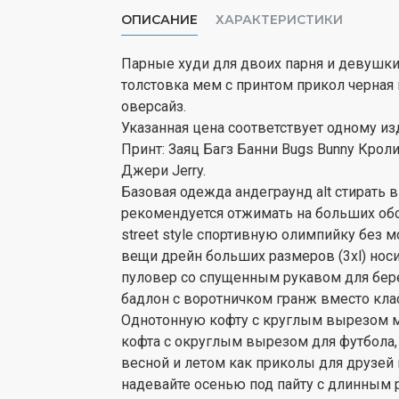
ОПИСАНИЕ
ХАРАКТЕРИСТИКИ
Парные худи для двоих парня и девушки
толстовка мем с принтом прикол черная
оверсайз.
Указанная цена соответствует одному из
Принт: Заяц Багз Банни Bugs Bunny Кро
Джери Jerry.
Базовая одежда андеграунд alt стирать 
рекомендуется отжимать на больших обор
street style спортивную олимпийку без
вещи дрейн больших размеров (3xl) но
пуловер со спущенным рукавом для бере
бадлон с воротничком гранж вместо кла
Однотонную кофту с круглым вырезом м
кофта с округлым вырезом для футбола, б
весной и летом как приколы для друзей 
надевайте осенью под пайту с длинным 