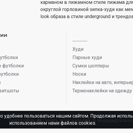
карманом в пижамном стиле пижама для 
округлой горловиной зипка-худи как ме
look образа в стиле underground и трендов
рии
Худи
утболки
Парные худи
 футболки
Сумки шопперы
футболки
Носки
ы
Наклейки на авто, интерь
витшоты
Термонаклейки на одежду
о удобнее пользоваться нашим сайтом. Продолжая использ
Типография. 🖨️ Печать всех изделий по индивидуаль
использованием нами файлов cookies.