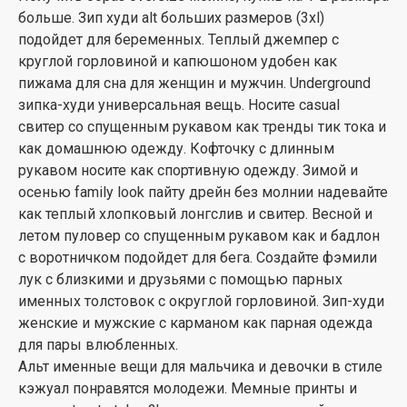
больше. Зип худи alt больших размеров (3xl)
подойдет для беременных. Теплый джемпер с
круглой горловиной и капюшоном удобен как
пижама для сна для женщин и мужчин. Underground
зипка-худи универсальная вещь. Носите casual
свитер со спущенным рукавом как тренды тик тока и
как домашнюю одежду. Кофточку с длинным
рукавом носите как спортивную одежду. Зимой и
осенью family look пайту дрейн без молнии надевайте
как теплый хлопковый лонгслив и свитер. Весной и
летом пуловер со спущенным рукавом как и бадлон
с воротничком подойдет для бега. Создайте фэмили
лук с близкими и друзьями с помощью парных
именных толстовок с округлой горловиной. Зип-худи
женские и мужские с карманом как парная одежда
для пары влюбленных.
Альт именные вещи для мальчика и девочки в стиле
кэжуал понравятся молодежи. Мемные принты и