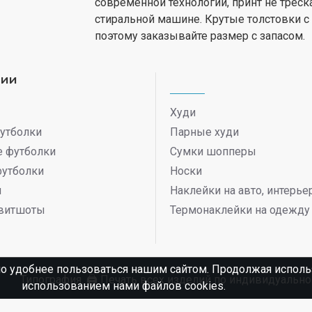
современной технологии, принт не треск
стиральной машине. Крутые толстовки 
поэтому заказывайте размер с запасом.
рии
Худи
утболки
Парные худи
 футболки
Сумки шопперы
футболки
Носки
ы
Наклейки на авто, интерь
витшоты
Термонаклейки на одежду
о удобнее пользоваться нашим сайтом. Продолжая использ
Типография. 🖨️ Печать всех изделий по индивидуаль
использованием нами файлов cookies.